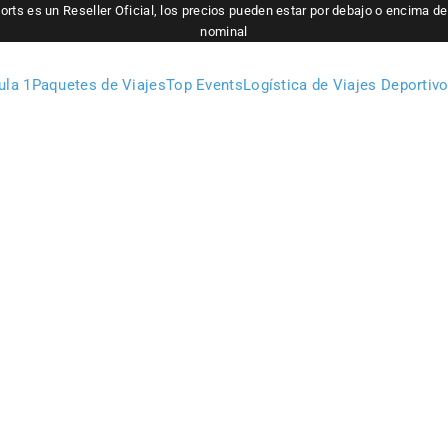
orts es un Reseller Oficial, los precios pueden estar por debajo o encima del
nominal
ula 1
Paquetes de Viajes
Top Events
Logística de Viajes Deportiv