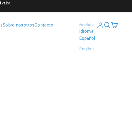
 valor
Iniciar sesión
Buscar
Cesta
os
Sobre nosotros
Contacto
Español
Idioma
Español
English